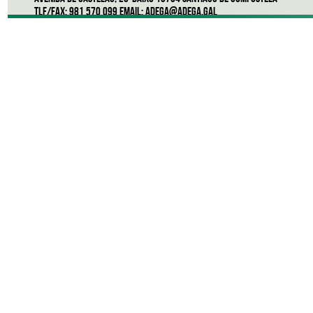
Tlf/Fax: 981 570 099 Email:
adega@adega.gal