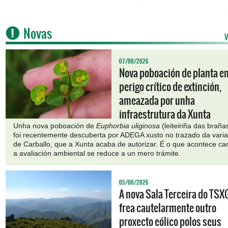
Novas
V
07/08/2026
Nova poboación de planta e
perigo crítico de extinción,
ameazada por unha
infraestrutura da Xunta
Unha nova poboación de
Euphorbia uliginosa
(leiteiriña das braña
foi recentemente descuberta por ADEGA xusto no trazado da varia
de Carballo, que a Xunta acaba de autorizar. É o que acontece c
a avaliación ambiental se reduce a un mero trámite.
05/08/2026
A nova Sala Terceira do TSX
frea cautelarmente outro
proxecto eólico polos seus