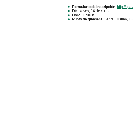
Formulario de inscripción
:
http://i.ga
Día
: xoves, 16 de xullo
Hora
: 11:30 h
Punto de quedada
: Santa Cristina, D