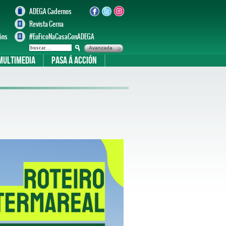
ADEGA Cadernos
Revista Cerna
óns
#EuFicoNaCasaConADEGA
Avanzada
Multimedia
Pasa á acción