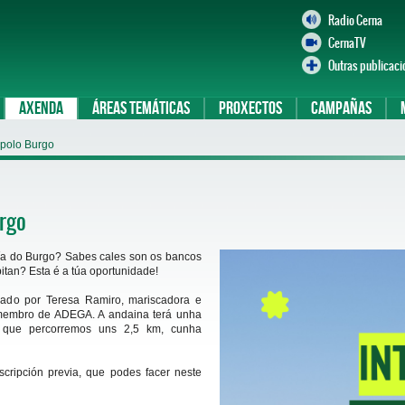
Radio Cerna
CernaTV
Outras publicaci
Axenda
Áreas temáticas
Proxectos
Campañas
l polo Burgo
urgo
 ría do Burgo? Sabes cales son os bancos
itan? Esta é a túa oportunidade!
iado por Teresa Ramiro, mariscadora e
 membro de ADEGA. A andaina terá unha
 que percorremos uns 2,5 km, cunha
scripción previa, que podes facer neste