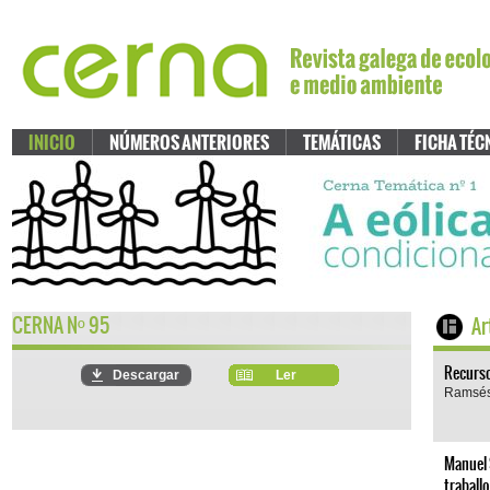
INICIO
NÚMEROS ANTERIORES
TEMÁTICAS
FICHA TÉC
CERNA N
95
Ar
º
Recurs
Descargar
Ler
Ramsés
Manuel 
traball