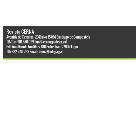
Revista CERNA
Avenida de Castelao, 20-Baixo 15704 Santiago de Compostela
Tlf/Fax: 981 570 099 Email:
cerna@adega.gal
Edición: Ronda Fontiñas, 180 Entrechán. 27002 Lugo
Tlf: 982 240 299 Email:
cerna@adega.gal