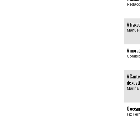
Redacc
A traxe
Manuel
A morat
Comisi
A Cante
de xusti
Mariña 
O océan
Fiz Fer