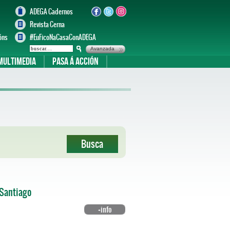
ADEGA Cadernos
Revista Cerna
óns
#EuFicoNaCasaConADEGA
Avanzada
Multimedia
Pasa á acción
 Santiago
+info