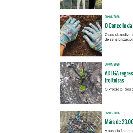
20/04/2026
O Concello da
O seu obxectivo 
de sensibilizació
06/04/2026
ADEGA regresa
froiteiras
O Proxecto Ríos 
06/03/2026
Máis de 23.00
A pasada fin de s