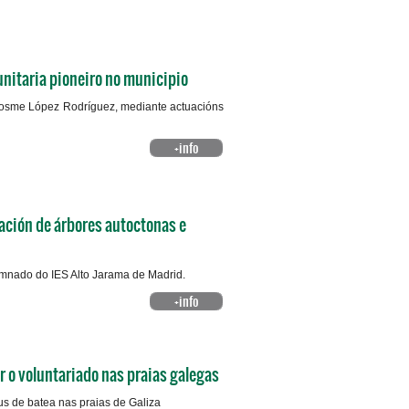
nitaria pioneiro no municipio
Cosme López Rodríguez, mediante actuacións
+info
ación de árbores autoctonas e
mnado do IES Alto Jarama de Madrid.
+info
r o voluntariado nas praias galegas
aus de batea nas praias de Galiza