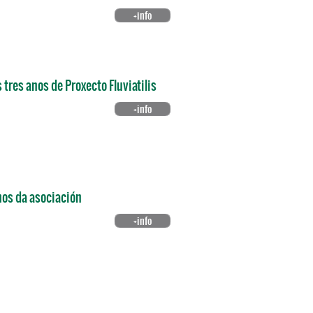
+info
tres anos de Proxecto Fluviatilis
+info
nos da asociación
+info