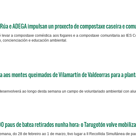
 Rúa e ADEGA impulsan un proxecto de compostaxe caseira e comu
é levar a compostaxe coméstica aos fogares e a compostaxe comunitaria ao IES 
n, concienciación e educación ambiental.
 aos montes queimados de Vilamartín de Valdeorras para a plant
desenvolverá ao longo desta semana un campo de voluntariado ambiental con alu
0 paus de batea retirados nunha hora: o Tarugotón volve mobiliza
emana, do 28 de febreiro ao 1 de marzo, tivo lugar a II Recollida Simultánea de p