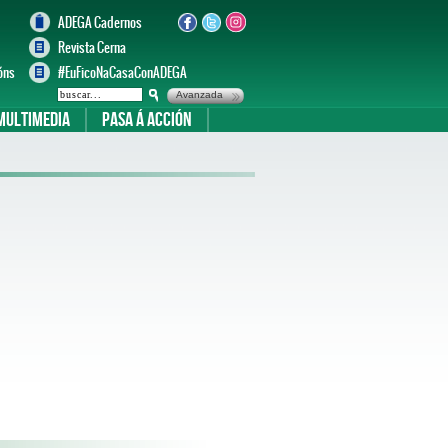
ADEGA Cadernos
Revista Cerna
óns
#EuFicoNaCasaConADEGA
Avanzada
Multimedia
Pasa á acción