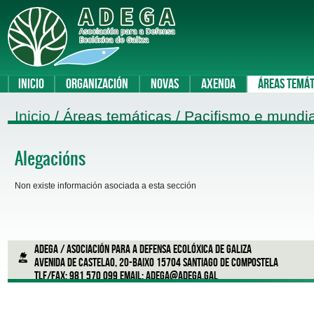
Inicio
Organización
Novas
Axenda
Áreas temát
Inicio
/ Áreas temáticas / Pacifismo e mundia
Alegacións
Non existe información asociada a esta sección
ADEGA / Asociación para a defensa ecolóxica de Galiza
Avenida de Castelao, 20-Baixo 15704 Santiago de Compostela
Tlf/Fax: 981 570 099 Email:
adega@adega.gal