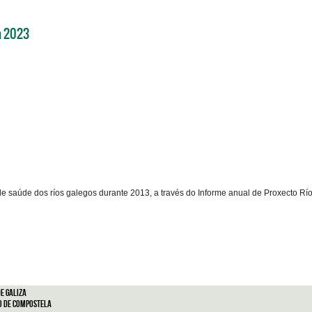
a 2023
e saúde dos ríos galegos durante 2013, a través do Informe anual de Proxecto Río
e Galiza
o de Compostela