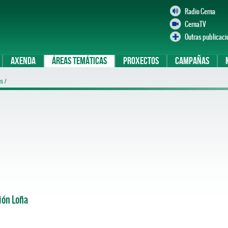
Radio Cerna
CernaTV
Outras publicaci
Axenda
Áreas temáticas
Proxectos
Campañas
es
/
ión Loña