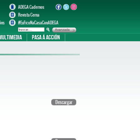
ADEGA Cadernos
Revista Cerna
óns
#EuFicoNaCasaConADEGA
Avanzada
Multimedia
Pasa á acción
Descargar