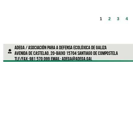
1
2
3
4
ADEGA / Asociación para a defensa ecolóxica de Galiza
Avenida de Castelao, 20-Baixo 15704 Santiago de Compostela
Tlf/Fax: 981 570 099 Email:
adega@adega.gal