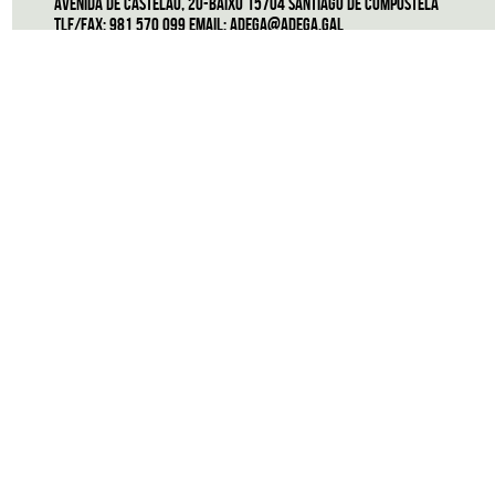
Avenida de Castelao, 20-Baixo 15704 Santiago de Compostela
Tlf/Fax: 981 570 099 Email:
adega@adega.gal