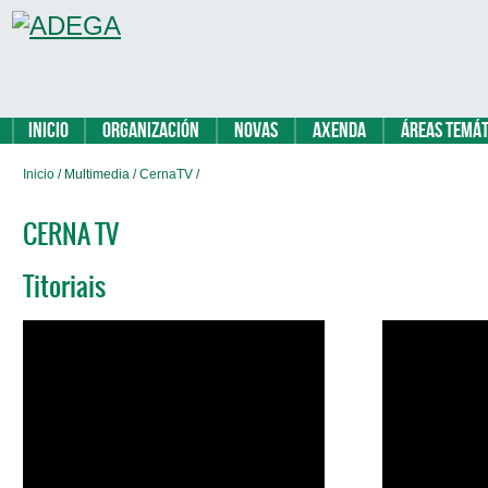
Inicio
Organización
Novas
Axenda
Áreas temát
Inicio
/ Multimedia /
CernaTV
/
CERNA TV
Titoriais