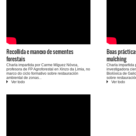
Recollida e manexo de sementes
Boas práctica
forestais
mulching
Charla impartida por Carme Míguez Nóvoa,
Charla impartida 
profesora de FP Agroforestal en Xinzo da Limia, no
investigadora cie
marco do ciclo formativo sobre restauración
Biolóxica de Galic
ambiental de zonas
sobre restauració
queimadas impulsado por ADEGA en outubro de
zonas queimadas
2025.
outubro de 2025.