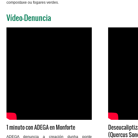
compostaxe ou fogares verdes.
Vídeo-Denuncia
1 minuto con ADEGA en Monforte
Deseucaliptiz
(Quercus Son
ADEGA denuncia a creación dunha ponte