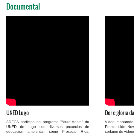
Documental
UNED Lugo
Dor e gloria da
ADEGA participa no programa "NturalMente" da
Vídeo elaborad
UNED de Lugo con diversos proxectos de
Premio Isidro Novo
educación ambiental, como Proxecto Ríos,
certame de video