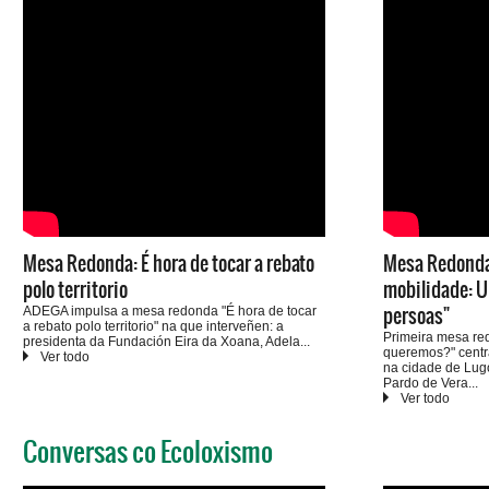
Mesa Redonda: É hora de tocar a rebato
Mesa Redonda:
polo territorio
mobilidade: U
persoas"
ADEGA impulsa a mesa redonda "É hora de tocar
a rebato polo territorio" na que interveñen: a
Primeira mesa re
presidenta da Fundación Eira da Xoana, Adela
queremos?" centr
Figueroa, quen dará unha visión dos proxectos
na cidade de Lugo
industriais que se están a promover en todo o
Pardo de Vera
País; Emilio Carral, coautor do libro "O pequeno é
(presidenta de A
grande. A agricultura familiar como alternativa. O
Lores (alcalde de
caso galego" e Jessica Rey, da Asociación
Fernández (Enx. 
Salvemos a Comarca de Ordes, dentro da Rede
Conversas co Ecoloxismo
Montalbán (Rede 
Por un rural vivo, que falará da necesidade das
modera: Adela Fi
organizacións veciñais contra proxectos abusivos.