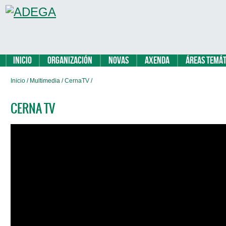
Inicio
Organización
Novas
Axenda
Áreas temát
Inicio
/ Multimedia /
CernaTV
/
CERNA TV