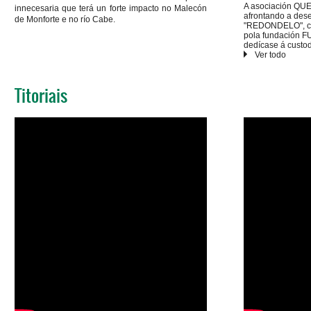
A asociación Q
innecesaria que terá un forte impacto no Malecón
afrontando a dese
de Monforte e no río Cabe.
"REDONDELO", 
pola fundació
dedícase á custo
do territorio na l
Actualmente prot
bosque autóctono.
quercussonora@bl
Titoriais
autoría de Patrici