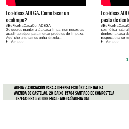
Eco-ideas ADEGA: Como facer un
Eco-ideas ADE
ecolimpo?
pasta de dent
#EuFicoNaCasaConADEGA
#EuFicoNaCasaC
Se queres manter a túa casa limpa, non necesitas
cosmética natural
acudir ao súper para mercar produtos de limpeza.
dentes na casa de
Aquí che amosamos unha sinxela
respectuosa co m
receita para facer un ecolimpo na casa, ou un
descargar a recei
produto limpador e desinfectante ecolóxico ao que
ligazón:
http://a
lle poderás dar múltiples usos.
1
ADEGA / Asociación para a defensa ecolóxica de Galiza
Avenida de Castelao, 20-Baixo 15704 Santiago de Compostela
Tlf/Fax: 981 570 099 Email:
adega@adega.gal