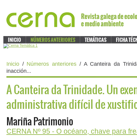
INICIO
NÚMEROS ANTERIORES
TEMÁTICAS
FICHA TÉC
Inicio
/
Números anteriores
/ A Canteira da Trin
inacción...
A Canteira da Trinidade. Un exe
administrativa difícil de xustifi
Mariña Patrimonio
CERNA N
º
95 - O océano, chave para fre