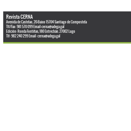
Revista CERNA
Avenida de Castelao, 20-Baixo 15704 Santiago de Compostela
Tlf/Fax: 981 570 099 Email:
cerna@adega.gal
Edición: Ronda Fontiñas, 180 Entrechán. 27002 Lugo
Tlf: 982 240 299 Email:
cerna@adega.gal