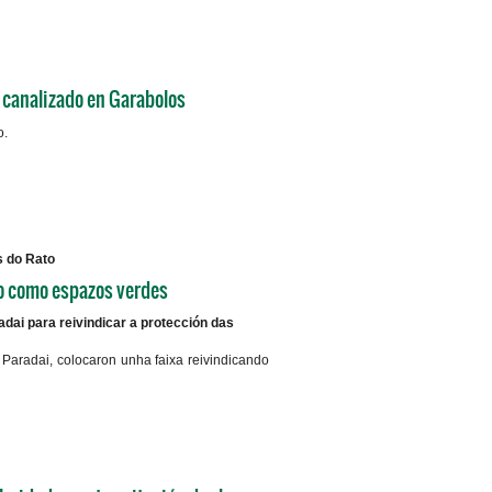
+info
 canalizado en Garabolos
o.
+info
s do Rato
to como espazos verdes
dai para reivindicar a protección das
aradai, colocaron unha faixa reivindicando
+info