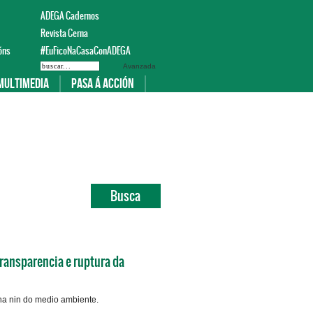
ADEGA Cadernos
Revista Cerna
óns
#EuFicoNaCasaConADEGA
Avanzada
Multimedia
Pasa á acción
transparencia e ruptura da
na nin do medio ambiente.