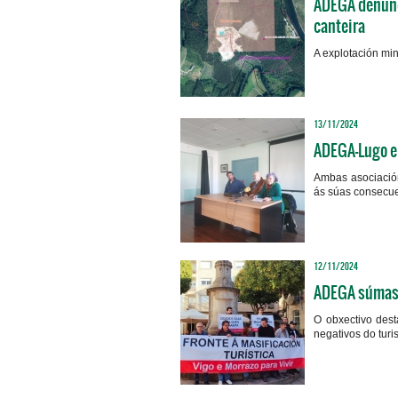
ADEGA denunci
canteira
A explotación mi
13/11/2024
ADEGA-Lugo e 
Ambas asociación
ás súas consecue
12/11/2024
ADEGA súmase 
O obxectivo dest
negativos do tur