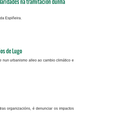
ularidades na tramitación dunha
da Espiñeira.
+info
íos de Lugo
e nun urbanismo alleo ao cambio climático e
+info
ras organizacións, é denunciar os impactos
+info