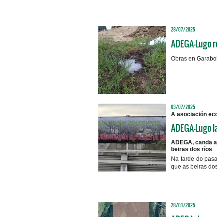
28/07/2025
ADEGA-Lugo re
Obras en Garabolo
03/07/2025
A asociación eco
ADEGA-Lugo la
ADEGA, canda a a
beiras dos ríos
Na tarde do pasa
que as beiras do
28/01/2025