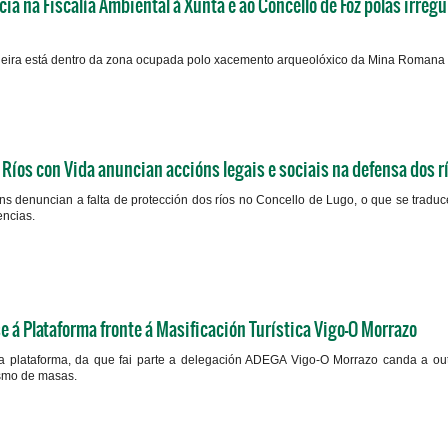
a na Fiscalía Ambiental á Xunta e ao Concello de Foz polas irreg
neira está dentro da zona ocupada polo xacemento arqueolóxico da Mina Romana 
Ríos con Vida anuncian accións legais e sociais na defensa dos r
s denuncian a falta de protección dos ríos no Concello de Lugo, o que se traduc
ncias.
á Plataforma fronte á Masificación Turística Vigo-O Morrazo
a plataforma, da que fai parte a delegación ADEGA Vigo-O Morrazo canda a out
ismo de masas.