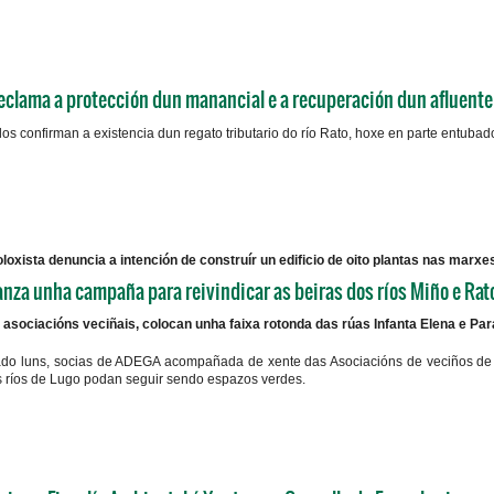
clama a protección dun manancial e a recuperación dun afluente
s confirman a existencia dun regato tributario do río Rato, hoxe en parte entubad
loxista denuncia a intención de construír un edificio de oito plantas nas marxe
nza unha campaña para reivindicar as beiras dos ríos Miño e Ra
sociacións veciñais, colocan unha faixa rotonda das rúas Infanta Elena e Para
do luns, socias de ADEGA acompañada de xente das Asociacións de veciños de P
s ríos de Lugo podan seguir sendo espazos verdes.