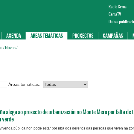
Radio Cerna
CernaTV
Outras publicaci
Axenda
Áreas temáticas
Proxectos
Campañas
mo /
Novas
/
Áreas temáticas:
a alega ao proxecto de urbanización no Monte Mero por falta de 
a verde
vivenda pública non pode estar por riba dos dereitos das persoas que viven na zo