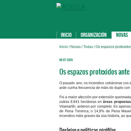
Inicio
Organización
Novas
Inicio
/ Novas /
Todas
/ Os espazos protexido
06-07-2026
Os espazos protexidos ante
O pasado ano, os incendios cebáronse cos e
arde cunha frecuencia de máis do duplo con re
Foi a maior afección por extensión queimada
outras 8.841 hectáreas en
áreas propostas 
Vilamartín, arderon por completo. En apen
de Pena Trevinca; o 14,8% de Pena Maseira
incendios máis graves da súa historia, ao que
Desleixo e políticas pirófilas