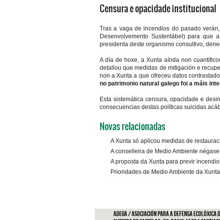
Censura e opacidade institucional
Tras a vaga de incendios do pasado verán
Desenvolvemento Sustentábel) para que a
presidenta deste organismo consultivo, dene
A día de hoxe, a Xunta aínda non cuantifico
detallou que medidas de mitigación e recuper
non a Xunta a que ofreceu datos contrastado
no patrimonio natural galego foi a máis int
Esta sistemática censura, opacidade e desi
consecuencias destas políticas suicidas ac
Novas relacionadas
A Xunta só aplicou medidas de restaura
A conselleira de Medio Ambiente négase
A proposta da Xunta para previr incendi
Prioridades de Medio Ambiente da Xunta:
ADEGA / Asociación para a defensa ecolóxica d