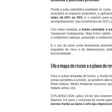
Fronte a esta catastófica realidade (e, com
incendios en espazos protexidos, a aplicaci
neles do 20% ao 30%
, e o máximo para a
acompañamento” dos orzamentos de 2023, par
Con estas medidas,
a Xunta contribúe a tr
"perigosas" matogueiras. Mais é ben sabido
e cortalumes naturais, aumentan a resilienci
E o uso do lume como ferramenta preventiv
engadido de risco e de deterioración ambi
funcionalidade...
Ulo o mapa de riscos e o plano de r
Para a actual tempada de lumes, a Xunta r
zonas sensibles á erosión, as posíbeis afecc
Rede Natura, Medio Ambiente anunciou qu
tratado unhas 110.
O PLADIGA 2026, adica 1/4 do seu orzamento
falamos: 0 € para o conxunto do monte gal
inerme fronte ao lume e orfo das impresci