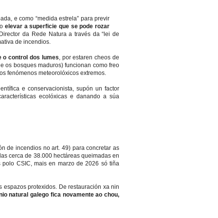
ada, e como “medida estrela” para previr
mo
elevar a superficie que se pode rozar
irector da Rede Natura a través da “lei de
tiva de incendios.
e o control dos lumes
, por estaren cheos de
s e os bosques maduros) funcionan como freo
s dos fenómenos meteorolóxicos extremos.
tífica e conservacionista, supón un factor
características ecolóxicas e danando a súa
n de incendios no art. 49) para concretar as
 E das cerca de 38.000 hectáreas queimadas en
 polo CSIC, mais en marzo de 2026 só tiña
 espazos protexidos. De restauración xa nin
nio natural galego fica novamente ao chou,