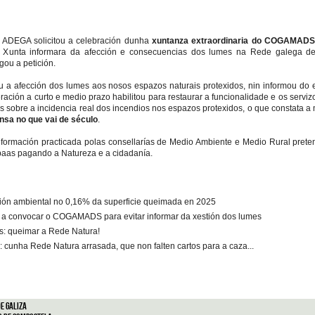
, ADEGA solicitou a celebración dunha
xuntanza extraordinaria do COGAMAD
 Xunta informara da afección e consecuencias dos lumes na Rede galega de
gou a petición.
u a afección dos lumes aos nosos espazos naturais protexidos, nin informou do e
ación a curto e medio prazo habilitou para restaurar a funcionalidade e os servi
s sobre a incidencia real dos incendios nos espazos protexidos, o que constata a
ensa no que vai de século
.
nformación practicada polas consellarías de Medio Ambiente e Medio Rural preten
ábaas pagando a Natureza e a cidadanía.
ción ambiental no 0,16% da superficie queimada en 2025
 a convocar o COGAMADS para evitar informar da xestión dos lumes
os: queimar a Rede Natura!
 cunha Rede Natura arrasada, que non falten cartos para a caza...
e Galiza