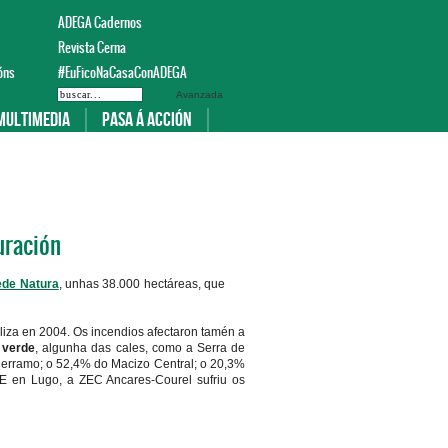
ADEGA Cadernos
Revista Cerna
óns
#EuFicoNaCasaConADEGA
Avanzada
Multimedia
Pasa á acción
uración
ede Natura
, unhas 38.000 hectáreas, que
liza en 2004. Os incendios afectaron tamén a
 verde
, algunha das cales, como a Serra de
erramo; o 52,4% do Macizo Central; o 20,3%
 E en Lugo, a ZEC Ancares-Courel sufriu os