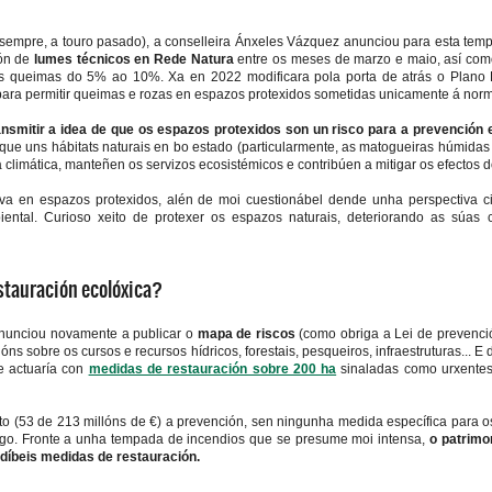
a sempre, a touro pasado), a conselleira Ánxeles Vázquez anunciou para esta temp
ón de
lumes técnicos en Rede Natura
entre os meses de marzo e maio, así co
s queimas do 5% ao 10%. Xa en 2022 modificara pola porta de atrás o Plano D
a permitir queimas e rozas en espazos protexidos sometidas unicamente á norma
ansmitir a idea de que os espazos protexidos son un risco para a prevención 
 que uns hábitats naturais en bo estado (particularmente, as matogueiras húmida
a climática, manteñen os servizos ecosistémicos e contribúen a mitigar os efecto
a en espazos protexidos, alén de moi cuestionábel dende unha perspectiva cien
ental. Curioso xeito de protexer os espazos naturais, deteriorando as súas 
estauración ecolóxica?
enunciou novamente a publicar o
mapa de riscos
(como obriga a Lei de prevenció
ións sobre os cursos e recursos hídricos, forestais, pesqueiros, infraestruturas...
e actuaría con
medidas de restauración sobre 200 ha
sinaladas como urxentes
 (53 de 213 millóns de €) a prevención, sen ningunha medida específica para os
ego. Fronte a unha tempada de incendios que se presume moi intensa,
o patrimo
ndíbeis medidas de restauración.