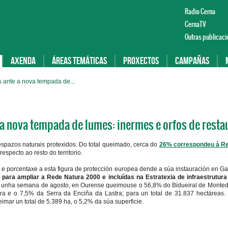
Radio Cerna
CernaTV
Outras publicaci
Axenda
Áreas temáticas
Proxectos
Campañas
s ante a nova tempada de...
 a nova tempada de lumes: inermes e orfos de resta
spazos naturais protexidos. Do total queimado, cerca do
26% correspondeu á R
specto ao resto do territorio.
 e porcentaxe a esta figura de protección europea dende a súa instauración en Ga
para ampliar a Rede Natura 2000 e incluídas na Estratexia de infraestrutura
as unha semana de agosto, en Ourense queimouse o 56,8% do Bidueiral de Monted
 e o 7,5% da Serra da Enciña da Lastra; para un total de 31.837 hectáreas.
imar un total de 5.389 ha, o 5,2% da súa superficie.