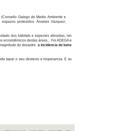
S
(Consello Galego de Medio Ambiente e
 espazos protexidos. Ánxeles Vázquez,
stado dos hábitats e especies atinxidas, nin
zos ecosistémicos destas áreas... Foi ADEGA e
 magnitude do desastre:
a incidencia do lume
de tapar o seu desleixo e inoperancia. E as