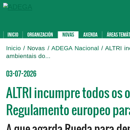
Inicio
Organización
Novas
Axenda
Áreas temát
Inicio
/ Novas /
ADEGA Nacional
/ ALTRI i
ambientais do...
03-07-2026
ALTRI incumpre todos os 
Regulamento europeo para
A que agarda Rueda para de