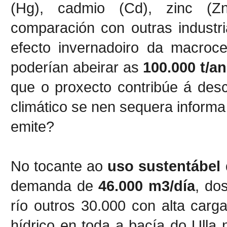
(Hg), cadmio (Cd), zinc (
comparación con outras industr
efecto invernadoiro da macroce
poderían abeirar as
100.000 t/a
que o proxecto contribúe á des
climático se nen sequera informa
emite?
No tocante ao
uso sustentábel 
demanda de
46.000 m3/día
, do
río outros 30.000 con alta carg
hídrico en toda a bacía do Ulla