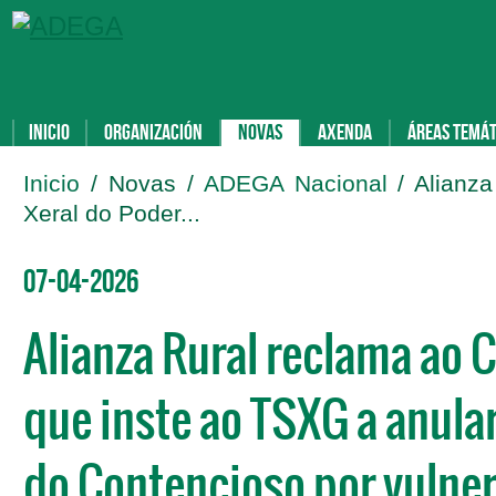
Inicio
Organización
Novas
Axenda
Áreas temát
Inicio
/ Novas /
ADEGA Nacional
/ Alianz
Xeral do Poder...
07-04-2026
Alianza Rural reclama ao C
que inste ao TSXG a anular
do Contencioso por vulner