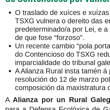
O traslado de xuíces e xuíza
TSXG vulnera o dereito das en
predeterminado/a por Lei, e a
de que fose “forzoso”.
Un recente cambio “pola port
do Contencioso do TSXG redun
imparcialidade do tribunal gal
A Alianza Rural insta tamén á
resolución do 12 de marzo pol
composición da maxistratura d
A
Alianza por un Rural Gale
para a Defensa Ecolóxica de G