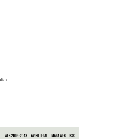
+info
liza.
+info
Web 2009-2013
Aviso legal
Mapa web
RSS