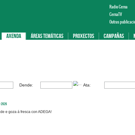
Radio Cerna
CernaTV
Outras publicaci
Axenda
Áreas temáticas
Proxectos
Campañas
Dende:
Ata:
9-2026
nde e goza á fresca con ADEGA!