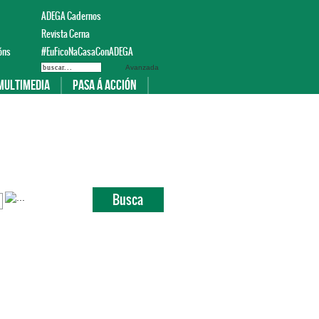
ADEGA Cadernos
Revista Cerna
óns
#EuFicoNaCasaConADEGA
Avanzada
Multimedia
Pasa á acción
+info